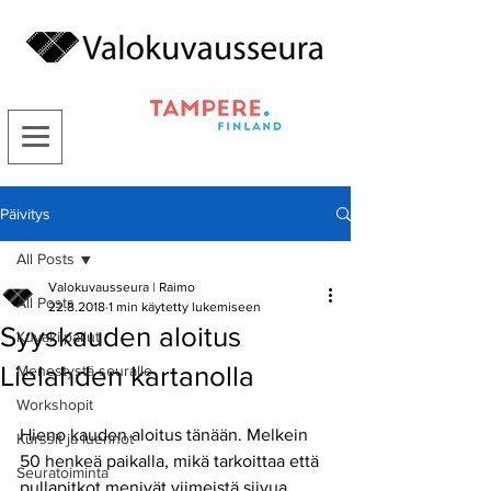
Päivitys
All Posts
Valokuvausseura | Raimo
All Posts
22.8.2018
1 min käytetty lukemiseen
Syyskauden aloitus
Kuvakilpailut
Lielahden kartanolla
Menestystä seuralle
Workshopit
Hieno kauden aloitus tänään. Melkein 
Kurssit ja luennot
50 henkeä paikalla, mikä tarkoittaa että 
Seuratoiminta
pullapitkot menivät viimeistä siivua 