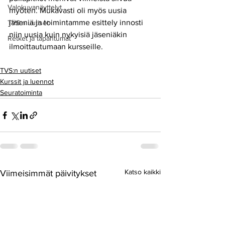
Valokuvanäyttelyt
myöten. Mukavasti oli myös uusia 
jäseniä ja toimintamme esittely innosti 
TVS:n uutiset
niin uusia kuin nykyisiä jäseniäkin 
Retket ja tapahtumat
ilmoittautumaan kursseille.
TVS:n uutiset
Kurssit ja luennot
Seuratoiminta
Katso kaikki
Viimeisimmät päivitykset