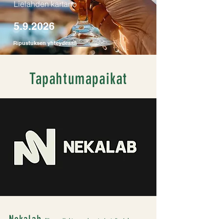
Lielahden kartano
5.9.2026
Ripustuksen yhteydessä
Tapahtumapaikat