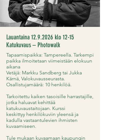
Lauantaina
12.9.2026
klo 12-15
Katukuvaus – Photowalk
Tapaamispaikka: Tampereella. Tarkempi
paikka ilmoitetaan viimeistään elokuun
aikana
Vetäjä: Markku Sandberg tai Jukka
Kärnä, Valokuvausseurasta.
Osallistujamäärä: 10 henkilöä.
Tarkoitettu k
aiken tasoisille harrastajille,
jotka haluavat kehittää
katukuvaustaitojaan. Kurssi
keskittyy
henkilökuviin yleensä ja
kadulla vastaantulevien ihmisten
kuvaamiseen.
Tule mukaan kuvaamaan kaupungin