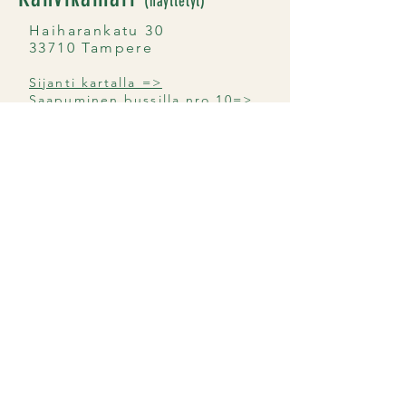
(näyttelyt)
Haiharankatu 30
33710 Tampere
Sijanti kartalla =>
Saapuminen bussilla nro 10=>
Haiharan taidekeskus sijaitsee
Tampereella, Kaukajärven
kaupunginosassa. Näyttelytilana toimii
Taidekeskuksen pihapiiristä löytyvä
Runebergin mökki. Alueella on
ilmainen pysäköintipaikka ja
Runebergin mökki on esteetön.
Haiharassa tapahtuu ympäri vuoden.
Katso lisätietoja alueen
taidenäyttelyistä, kesäteatterista,
kahvilasta ja muista tapahtumista.
Alueen verkkosivut=>