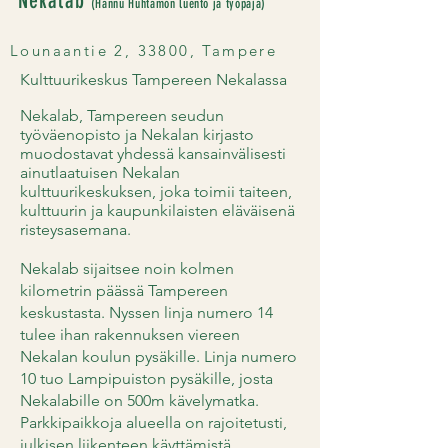
Nekalab
(Hannu Huhtamon luento ja työpaja)
Lounaantie 2, 33800, Tampere
Kulttuurikeskus Tampereen Nekalassa
Nekalab, Tampereen seudun
työväenopisto ja Nekalan kirjasto
muodostavat yhdessä kansainvälisesti
ainutlaatuisen Nekalan
kulttuurikeskuksen, joka toimii taiteen,
kulttuurin ja kaupunkilaisten eläväisenä
risteysasemana.
Nekalab sijaitsee noin kolmen
kilometrin päässä Tampereen
keskustasta. Nyssen linja numero 14
tulee ihan rakennuksen viereen
Nekalan koulun pysäkille. Linja numero
10 tuo Lampipuiston pysäkille, josta
Nekalabille on 500m kävelymatka.
Parkkipaikkoja alueella on rajoitetusti,
julkisen liikenteen käyttämistä