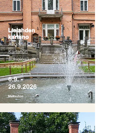
Lielahden
kartano
Avoinna
Cafe
Kartanon
aukioloaikojen
mukaan
6.9. -
26.9.2026
Maksuton