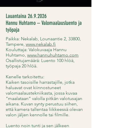
Lauantaina
26.9.2026
Hannu Huhtamo – Valomaalausluento ja
työpaja
Paikka: Nekalab,
Lounaantie 2, 33800,
Tampere,
www.nekalab.fi
Kouluttaja: Valokuvaaja Hannu
Huhtamo,
www.hannuhuhtamo.com
Osallistujamäärä: Luento 100 hlöä,
työpaja 20 hlöä.
Kenelle tarkoitettu:
Kaiken tasoisille harrastajille, jotka
haluavat ovat kiinnostuneet
valomaalaustekniikasta, jossa kuvaa
“maalataan” valolla pitkän valotusajan
aikana. Kuvan synty perustuu siihen,
että kamera tallentaa liikkeessä olevan
valon jäljen kennolle tai filmille.
Luento noin tunti ja sen jälkeen