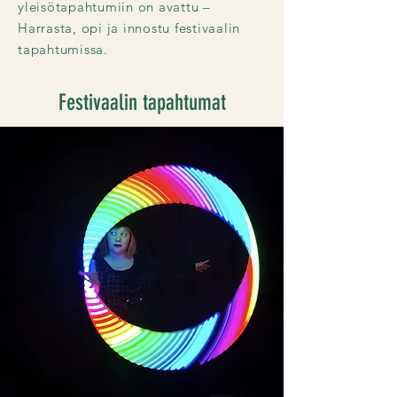
yleisötapahtumiin on avattu –
Harrasta, opi ja innostu festivaalin
tapahtumissa.
Festivaalin tapahtumat