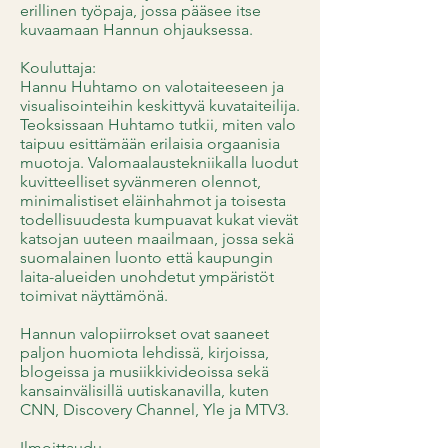
erillinen työpaja, jossa pääsee itse
kuvaamaan Hannun ohjauksessa.
Kouluttaja:
Hannu Huhtamo on valotaiteeseen ja
visualisointeihin keskittyvä kuvataiteilija.
Teoksissaan Huhtamo tutkii, miten valo
taipuu esittämään erilaisia orgaanisia
muotoja. Valomaalaustekniikalla luodut
kuvitteelliset syvänmeren olennot,
minimalistiset eläinhahmot ja toisesta
todellisuudesta kumpuavat kukat vievät
katsojan uuteen maailmaan, jossa sekä
suomalainen luonto että kaupungin
laita-alueiden unohdetut ympäristöt
toimivat näyttämönä.
Hannun valopiirrokset ovat saaneet
paljon huomiota lehdissä, kirjoissa,
blogeissa ja musiikkivideoissa sekä
kansainvälisillä uutiskanavilla, kuten
CNN, Discovery Channel, Yle ja MTV3.
Ilmoittaudu