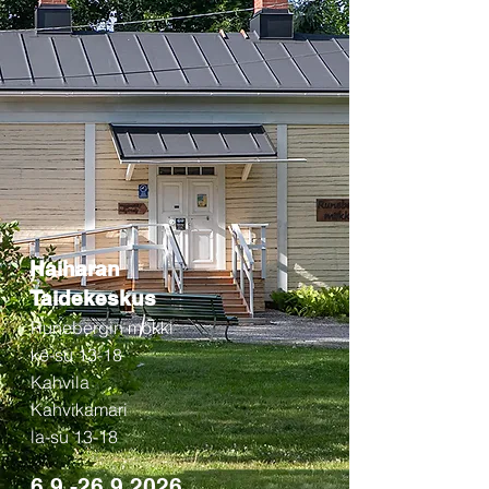
Haiharan
Taidekeskus
Runebergin mökki
ke-su 13-18
Kahvila
Kahvikamari
la-su 13-18
6.9.-26.9.2026