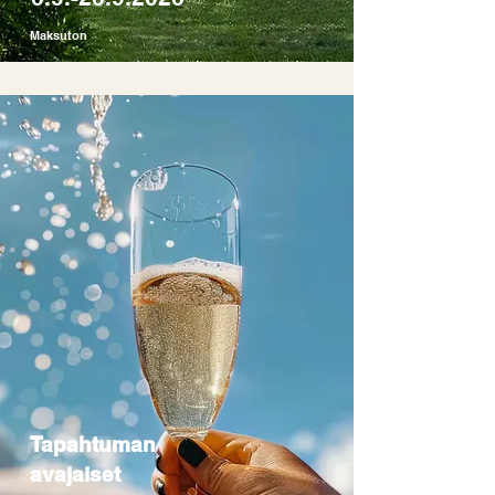
Maksuton
Tapahtuman
avajaiset