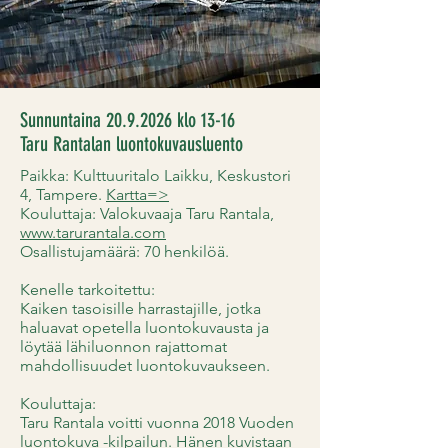
Sunnuntaina
20.9.2026
klo 13-16
Taru Rantalan luontokuvausluento
Paikka: Kulttuuritalo Laikku, Keskustori
4, Tampere.
Kartta=>
Kouluttaja: Valokuvaaja Taru Rantala,
www.tarurantala.com
Osallistujamäärä: 70 henkilöä.
Kenelle tarkoitettu:
Kaiken tasoisille harrastajille, jotka
haluavat opetella luontokuvausta ja
löytää lähiluonnon rajattomat
mahdollisuudet luontokuvaukseen.
Kouluttaja:
Taru Rantala voitti vuonna 2018 Vuoden
luontokuva -kilpailun. Hänen kuvistaan