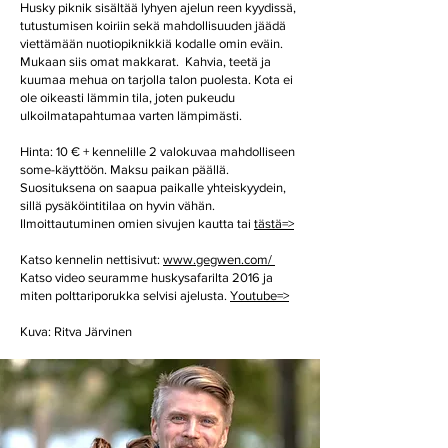
Husky piknik sisältää lyhyen ajelun reen kyydissä,
tutustumisen koiriin sekä mahdollisuuden jäädä
viettämään nuotiopiknikkiä kodalle omin eväin.
Mukaan siis omat makkarat. Kahvia, teetä ja
kuumaa mehua on tarjolla talon puolesta. Kota ei
ole oikeasti lämmin tila, joten pukeudu
ulkoilmatapahtumaa varten lämpimästi.
Hinta: 10 € + kennelille 2 valokuvaa mahdolliseen
some-käyttöön. Maksu paikan päällä.
Suosituksena on saapua paikalle yhteiskyydein,
sillä pysäköintitilaa on hyvin vähän.
Ilmoittautuminen omien sivujen kautta tai
tästä=>
Katso kennelin nettisivut:
www.gegwen.com/
Katso video seuramme huskysafarilta 2016 ja
miten polttariporukka selvisi ajelusta.
Youtube=>
Kuva: Ritva Järvinen