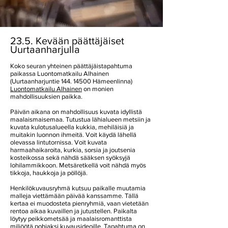
23.5. Kevään päättäjäiset
Uurtaanharjulla
Koko seuran yhteinen päättäjäistapahtuma
paikassa Luontomatkailu Alhainen
(Uurtaanharjuntie
144. 14500
Hämeenlinna)
Luontomatkailu Alhainen
on monien
mahdollisuuksien paikka.
Päivän aikana on mahdollisuus kuvata idyllistä
maalaismaisemaa. Tutustua lähialueen metsiin ja
kuvata kulotusalueella kukkia, mehiläisiä ja
muitakin luonnon ihmeitä. Voit käydä lähellä
olevassa lintutornissa. Voit kuvata
harmaahaikaroita, kurkia, sorsia ja joutsenia
kosteikossa sekä nähdä sääksen syöksyjä
lohilammikkoon. Metsäretkellä voit nähdä myös
tikkoja, haukkoja ja pöllöjä.
Henkilökuvausryhmä kutsuu paikalle muutamia
malleja viettämään päivää kanssamme. Tällä
kertaa ei muodosteta pienryhmiä, vaan vietetään
rentoa aikaa kuvaillen ja jutustellen. Paikalta
löytyy peikkometsää ja maalaisromanttista
miljöötä pohjaksi kuvausideoille. Tapahtuma on