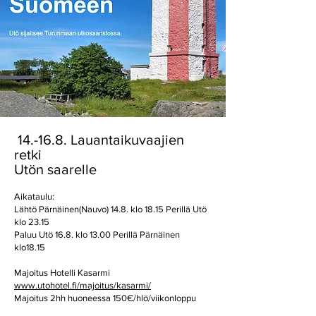
14.-16.8.
Lauantaikuvaajien
retki
Utön saarelle
Aikataulu:
Lähtö Pärnäinen(Nauvo) 14.8. klo 18.15 Perillä Utö
klo 23.15
Paluu Utö 16.8. klo 13.00 Perillä Pärnäinen
klo18.15
Majoitus Hotelli Kasarmi
www.utohotel.fi/majoitus/kasarmi/
Majoitus 2hh huoneessa 150€/hlö/viikonloppu