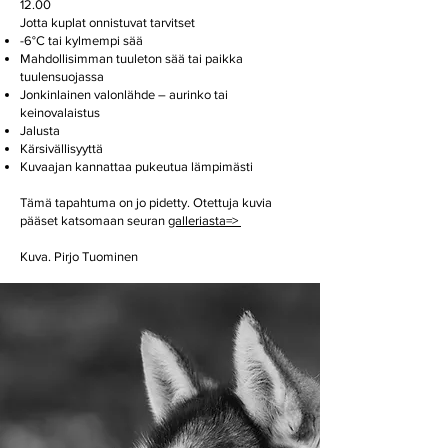
12.00
Jotta kuplat onnistuvat tarvitset
-6°C tai kylmempi sää
Mahdollisimman tuuleton sää tai paikka
tuulensuojassa
Jonkinlainen valonlähde – aurinko tai
keinovalaistus
Jalusta
Kärsivällisyyttä
Kuvaajan kannattaa pukeutua lämpimästi
Tämä tapahtuma on jo pidetty. Otettuja kuvia
pääset katsomaan seuran
galleriasta=>
Kuva. Pirjo Tuominen