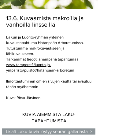
13.6. Kuvaamista makroilla ja
vanhoilla linsseillä
LaKun ja Luonto-ryhmän yhteinen
kuvaustapahtuma Hatanpään Arboretumissa.
Tutustumme makrokuvaukseen ja
lähikuvaukseen.
Tarkemmat tiedot lähempänä tapahtumaa
www.tampere.fi/luonto-ja-
ymparisto/puistot/hatanpaan-arboretum
Ilmoittautuminen omien sivujen kautta tai avautuu
tähän myöhemmin
Kuva: Ritva Järvinen
KUVIA AIEMMISTA LAKU-
TAPAHTUMISTA
Lisää Laku-kuvia löytyy seuran galleriasta=>