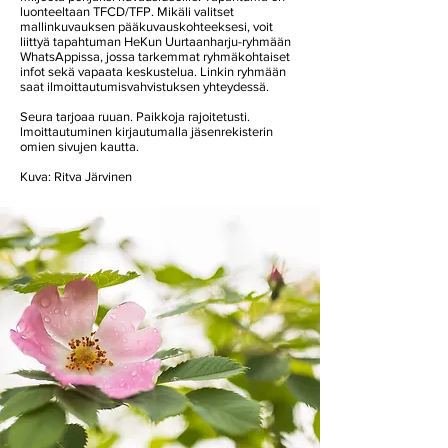
luonteeltaan TFCD/TFP. Mikäli valitset
mallinkuvauksen pääkuvauskohteeksesi, voit
liittyä tapahtuman HeKun Uurtaanharju-ryhmään
WhatsAppissa, jossa tarkemmat ryhmäkohtaiset
infot sekä vapaata keskustelua. Linkin ryhmään
saat ilmoittautumisvahvistuksen yhteydessä.
Seura tarjoaa ruuan. Paikkoja rajoitetusti.
lmoittautuminen kirjautumalla jäsenrekisterin
omien sivujen kautta.
Kuva: Ritva Järvinen