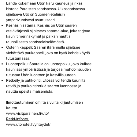
Lähde kokemaan Utön karu kauneus ja rikas
historia Paraisten saaristossa. Ulkosaaristossa
sijaitseva Utö on Suomen eteläisin
ympärivuotisesti asuttu saari.
Kesnäsin satama: Kesnäs on Utön saaren
eteläkärjessä sijaitseva satama-alue, joka tarjoaa
kauniit merinäkymät ja paikan nauttia
rauhallisesta saaristolaiselämästä.
Österin kappeli: Saaren itärannalla sijaitsee
viehättävä puukappeli, joka on hyvä kohde käydä
tutustumassa.
Luontopolku: Saarella on luontopolku, joka kulkee
kauniissa ympäristössä ja tarjoaa mahdollisuuden
tutustua Utön luontoon ja kasvillisuuteen.
Retkeily ja patikointi: Utössä voi tehdä kauniita
retkiä ja patikointiretkiä saaren luonnossa ja
nauttia upeista maisemista.
Ilmottautuminen omilta sivuilta kirjautumisen
kautta
www.visitparainen.fi/uto/
Retki-infoa=>
www.utohotel.fi/yhteydet/