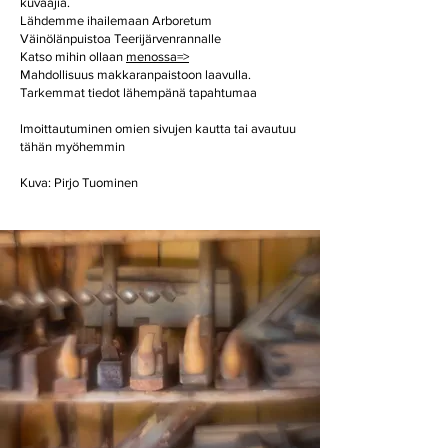
kuvaajia.
Lähdemme ihailemaan Arboretum
Väinölänpuistoa Teerijärvenrannalle
Katso mihin ollaan
menossa=>
Mahdollisuus makkaranpaistoon laavulla.
Tarkemmat tiedot lähempänä tapahtumaa
lmoittautuminen omien sivujen kautta tai avautuu
tähän myöhemmin
Kuva: Pirjo Tuominen