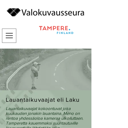
Lauantaikuvaajat eli Laku
Lauantaikuvaajat kokoontuvat joka
kuukauden jonakin lauantaina. Meno on
rentoa yhdessäoloa kameraa ulkoiluttaen.
Tamperetta kauemmaksi suuntautuville
kuvausretkille lähdetään joko