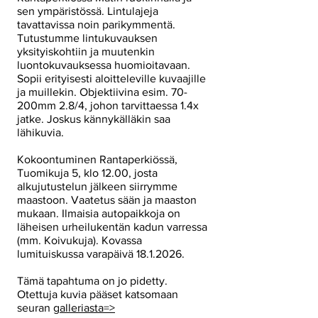
sen ympäristössä. Lintulajeja
tavattavissa noin parikymmentä.
Tutustumme lintukuvauksen
yksityiskohtiin ja muutenkin
luontokuvauksessa huomioitavaan.
Sopii erityisesti aloitteleville kuvaajille
ja muillekin. Objektiivina esim. 70-
200mm 2.8/4, johon tarvittaessa 1.4x
jatke. Joskus kännykälläkin saa
lähikuvia.
Kokoontuminen Rantaperkiössä,
Tuomikuja 5, klo 12.00, josta
alkujutustelun jälkeen siirrymme
maastoon. Vaatetus sään ja maaston
mukaan. Ilmaisia autopaikkoja on
läheisen urheilukentän kadun varressa
(mm. Koivukuja). Kovassa
lumituiskussa varapäivä
18.1.2026
.
Tämä tapahtuma on jo pidetty.
Otettuja kuvia pääset katsomaan
seuran
galleriasta=>