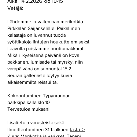
Aika:
14.2.2026
klo 10-15
Vetäjä:
Lähdemme kuvailemaan merikotkia
Pirkkalan Säijänselälle. Paikallinen
kalastaja on luvannut tuoda
syöttikaloja lintujen houkuttelemiseksi.
Laavulla paistamme nuotiomakkarat.
Mikäli kyseisenä päivänä on kova
pakkanen, lumisade tai myrsky, niin
varapäivänä on sunnuntai 15.2.
Seuran galleriasta löytyy kuvia
aikaisemmilta reissuilta.
Kokoontuminen Typynrannan
parkkipaikalla klo 10
Tervetuloa mukaan!
Lisätietoja varusteista sekä
Ilmoittautuminen 31.1. alkaen
tästä=>
Kuva: Merikotka ja varikset, Tapani