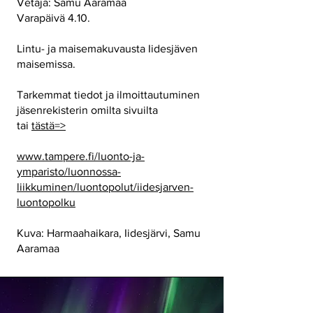
Vetäjä: Samu Aaramaa
Varapäivä 4.10.
Lintu- ja maisemakuvausta Iidesjäven
maisemissa.
Tarkemmat tiedot ja ilmoittautuminen
jäsenrekisterin omilta sivuilta
tai
tästä=>
www.tampere.fi/luonto-ja-
ymparisto/luonnossa-
liikkuminen/luontopolut/iidesjarven-
luontopolku
Kuva: Harmaahaikara, Iidesjärvi, Samu
Aaramaa