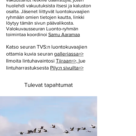
huolehdi vakuutuksista itsesi ja kaluston
osalta. Jäsenet liittyvät luontokuvaajien
ryhmään omien tietojen kautta, linkki
löytyy tämän sivun päävalikosta.
Valokuvausseuran Luonto-ryhmän
toimintaa koordinoi
Samu Aaramaa
Katso seuran TVS:n luontokuvaajien
ottamia kuvia seuran
galleriassa=>
Ilmoita lintuhavaintosi
Tiiraan=>, l
ue
lintuharrastuksesta
Pily:n sivuilta=>
Tulevat tapahtumat