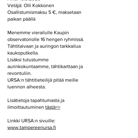
Vetäjä: Olli Kokkonen
Osallistumismaksu 5 €, maksetaan
paikan päällä
Menemme vierailulle Kaupin
observatoriolle 16 hengen ryhmissä.
Tähtitaivaan ja auringon tarkkailua
kaukoputkella.
Lisäksi tutustumme
aurinkokuntaamme, tähtikarttaan ja
revontuliin.
URSA:n tähtitieteilijä pitää meille
luennon aiheesta.
Lisätietoja tapahtumasta ja
ilmoittautuminen
tästä=>
Linkki URSA:n sivuille:
www.tampereenursa.fi