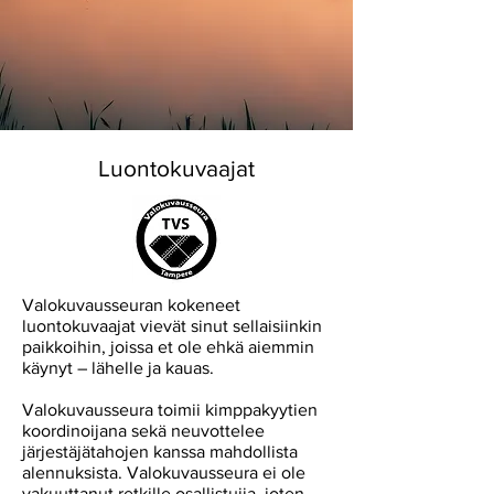
Luontokuvaajat
Valokuvausseuran kokeneet
luontokuvaajat vievät sinut sellaisiinkin
paikkoihin, joissa et ole ehkä aiemmin
käynyt – lähelle ja kauas.
Valokuvausseura toimii kimppakyytien
koordinoijana sekä neuvottelee
järjestäjätahojen kanssa mahdollista
alennuksista. Valokuvausseura ei ole
vakuuttanut retkille osallistujia, joten