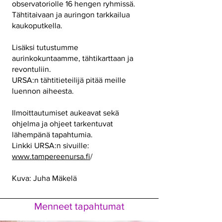
observatoriolle 16 hengen ryhmissä.
Tähtitaivaan ja auringon tarkkailua
kaukoputkella.
Lisäksi tutustumme
aurinkokuntaamme, tähtikarttaan ja
revontuliin.
URSA:n tähtitieteilijä pitää meille
luennon aiheesta.
Ilmoittautumiset aukeavat sekä
ohjelma ja ohjeet tarkentuvat
lähempänä tapahtumia.
Linkki URSA:n sivuille:
www.tampereenursa.fi
/
Kuva: Juha Mäkelä
Menneet tapahtumat