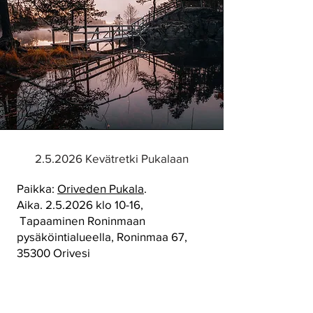
2.5.2026 Kevätretki Pukalaan
Paikka:
Oriveden Pukala
.
Aika. 2.5.2026 klo 10-16,
Tapaaminen Roninmaan
pysäköintialueella, Roninmaa 67,
35300 Orivesi
Vetäjä: Samu Aaramaa
Retkeilyä Pukalan virkistysmetsässä