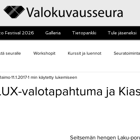
o Festival 2026
Galleria
Tietopankki
Tule jäseneksi
tä seuralle
Workshopit
Kurssit ja luennot
Seuratoiminta
Raimo
11.1.2017
1 min käytetty lukemiseen
umat
 LUX-valotapahtuma ja Ki
Seitsemän hengen Laku-poru