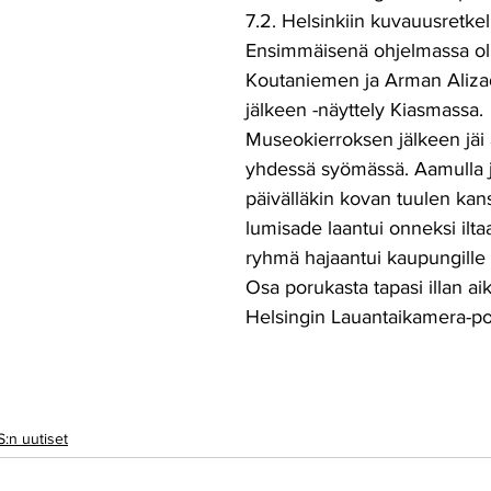
7.2. Helsinkiin kuvauusretkell
Ensimmäisenä ohjelmassa oli
Koutaniemen ja Arman Aliza
jälkeen -näyttely Kiasmassa. 
Museokierroksen jälkeen jäi 
yhdessä syömässä. Aamulla j
päivälläkin kovan tuulen kan
lumisade laantui onneksi ilt
ryhmä hajaantui kaupungille
Osa porukasta tapasi illan a
Helsingin Lauantaikamera-po
:n uutiset