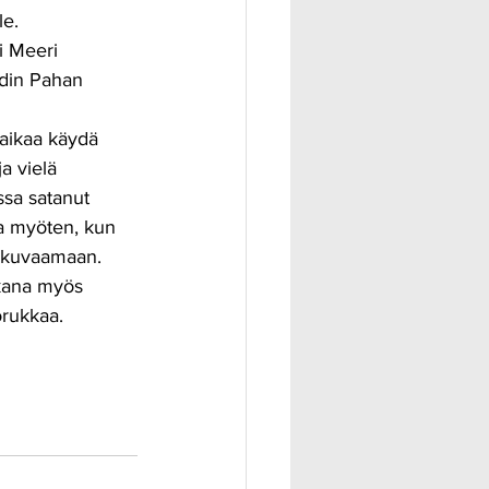
e. 
 Meeri 
din Pahan 
aikaa käydä 
a vielä 
ssa satanut 
aa myöten, kun 
 kuvaamaan. 
ikana myös 
rukkaa.