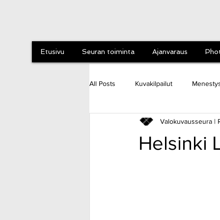
Etusivu
Seuran toiminta
Ajanvaraus
Phot
All Posts
Kuvakilpailut
Menestys
Valokuvausseura | 
TVS:n uutiset
Retket ja tapaht
Helsinki