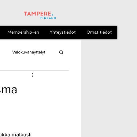
Membership-en
Yhteystiedot
Omat tiedot
Valokuvanäyttelyt
asma
kka matkusti 