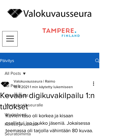
Päivitys
All Posts
Valokuvausseura | Raimo
All Posts
18.4.2021
1 min käytetty lukemiseen
Kevään digikuvakilpailu 1:n
Kuvakilpailut
tulokset
Menestystä seuralle
Workshopit
Kuvien taso oli korkea ja kisaan 
osallistui iso joukko jäseniä. Jokaisessa 
Kurssit ja luennot
teemassa oli tarjolla vähintään 80 kuvaa.
Seuratoiminta