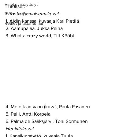
Valokuvanäyttelyt
Tulokset:
Luonto- ja maisemakuvat
TVS:n uutiset
1. Äidin kanssa, kuvaaja Kari Pietilä 
Retket ja tapahtumat
2. Aamupalaa, Jukka Raina
3. What a crazy world, Tiit Kööbi
4. Me ollaan vaan (kuva), Paula Pasanen
5. Peili, Antti Korpela
6. Palma de Sääksjärvi, Toni Sormunen
Henkilökuvat
1. Kansikuvatyttö, kuvaaja Tuula 