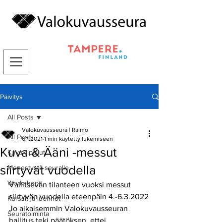
Päivitys
All Posts
Valokuvausseura | Raimo
All Posts
6.1.2021
1 min käytetty lukemiseen
Kuva & Ääni -messut
Kuvakilpailut
siirtyvät vuodella
Menestystä seuralle
Workshopit
Vallitsevan tilanteen vuoksi messut 
siirtyvän vuodella eteenpäin 4.-6.3.2022
Kurssit ja luennot
Jo aikaisemmin Valokuvausseuran 
Seuratoiminta
hallitus teki päätöksen, ettei 