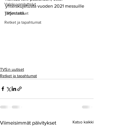
Valokuvanäyttelyt
yhteiskujetusta vuoden 2021 messuille 
järjestetä.
TVS:n uutiset
Retket ja tapahtumat
TVS:n uutiset
Retket ja tapahtumat
Katso kaikki
Viimeisimmät päivitykset