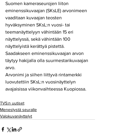
Suomen kameraseurojen liiton 
eminenssikuvaajan (SKsLE) arvonimeen 
vaaditaan kuvaajan teosten 
hyväksyminen SKsL:n vuosi- tai 
teemanäyttelyyn vähintään 15 eri 
näyttelyssä, sekä vähintään 100 
näyttelyistä kerättyä pistettä. 
Saadakseen eminenssikuvaajan arvon 
täytyy hakijalla olla suurmestarikuvaajan 
arvo.
Arvonimi ja siihen liittyvä rintamerkki 
luovutettiin SKsL:n vuosinäyttelyn 
avajaisissa viikonvaihteessa Kuopiossa. 
TVS:n uutiset
Menestystä seuralle
Valokuvanäyttelyt