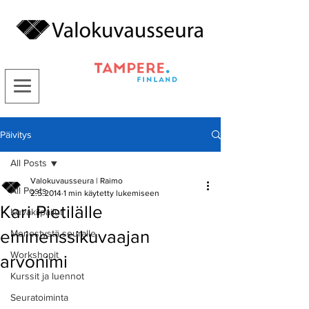
Päivitys
All Posts
Valokuvausseura | Raimo
All Posts
2.5.2014
1 min käytetty lukemiseen
Kari Pietilälle
Kuvakilpailut
eminenssikuvaajan
Menestystä seuralle
Workshopit
arvonimi
Kurssit ja luennot
Seuratoiminta